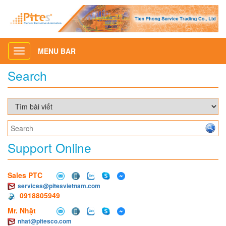
MENU BAR
Toggle
navigation
Search
Support Online
Sales PTC
services@pitesvietnam.com
0918805949
Mr. Nhật
nhat@pitesco.com