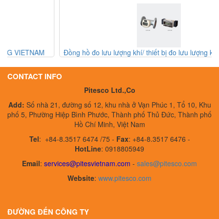
Đồng hồ đo lưu lượng khí/ thiết bị đo lưu lượng khí Aichi Tokei
Denki
CONTACT INFO
Pitesco Ltd.,Co
Add:
Số nhà 21, đường số 12, khu nhà ở Vạn Phúc 1, Tổ 10, Khu
phố 5, Phường Hiệp Bình Phước, Thành phố Thủ Đức, Thành phố
Hồ Chí Minh, Việt Nam
Tel
:
+84-8.3517 6474 /75 -
Fax
:
+84-8.3517 6476 -
HotLine
: 0918805949
Email
:
services@pitesvietnam.com
-
sales
@pitesco.com
Website
:
www.pitesco.com
ĐƯỜNG ĐẾN CÔNG TY