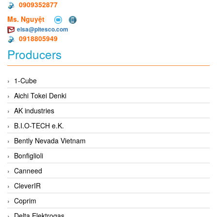
0909352877
Ms. Nguyệt
elsa@pitesco.com
0918805949
Producers
1-Cube
Aichi Tokei Denki
AK industries
B.I.O-TECH e.K.
Bently Nevada Vietnam
Bonfiglioli
Canneed
CleverIR
Coprim
Delta Elektrogas