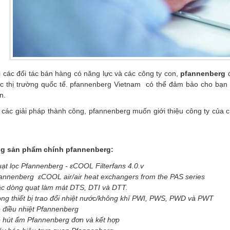
 các đối tác bán hàng có năng lực và các công ty con,
pfannenberg
ác thị trường quốc tế. pfannenberg Vietnam có thể đảm bảo cho bạn 
n.
các giải pháp thành công, pfannenberg muốn giới thiệu công ty của c
g sản phẩm chính pfannenberg:
ạt lọc Pfannenberg - εCOOL Filterfans 4.0.v
annenberg εCOOL air/air heat exchangers from the PAS series
c dòng quạt làm mát DTS, DTI và DTT.
ng thiết bị trao đổi nhiệt nước/không khí PWI, PWS, PWD và PWT
 điều nhiệt Pfannenberg
 hút ẩm Pfannenberg đơn và kết hợp