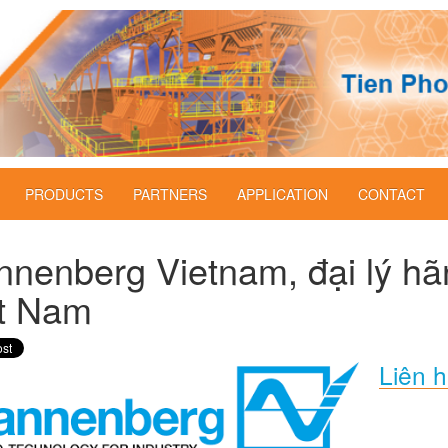
PRODUCTS
PARTNERS
APPLICATION
CONTACT
nnenberg Vietnam, đại lý hã
t Nam
Liên h