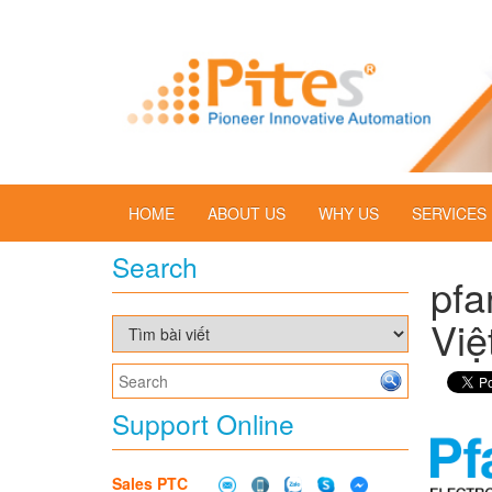
HOME
ABOUT US
WHY US
SERVICES
Search
pfa
Việ
Support Online
Sales PTC