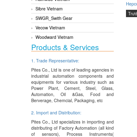
Hepco
Sibre Vietnam
Trư
SWGR_Swith Gear
Vecow Vietnam
Woodward Vietnam
Products & Services
1. Trade Representative:
Pites Co., Ltd is one of leading agencies in
industrial automation components and
equipments for various industry such as
Power Plant, Cement, Steel, Glass,
Automation, Oil &Gas, Food and
Berverage, Chemcial, Packaging, etc
2. Import and Distribution:
Pites Co., Ltd specializes in importing and
distributing of Factory Automation (all kind
of sensors), Process Instruments(