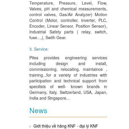
Temperature, Pressure, Level, Flow,
Valves, pH and chemical measurements,
control valves, Gas/Air Analyzer) Motion
Control (Motor, controller, inverter, PLC,
Encoder, Linear Sensor, Position Sensor),
Industrial Safety parts ( relay, switch,
fuse...,), Swith Gear.
3. Service:
Pites provides engineering services
including design and install,
commissioning, relocating, maintaince ,
training...for a variety of industries with
participation and technical support from
specilists of well- known brands in
Germany, Italy, Switzerland, USA, Japan,
India and Singapore...
News
Giới thiệu về hãng KNF - đại lý KNF