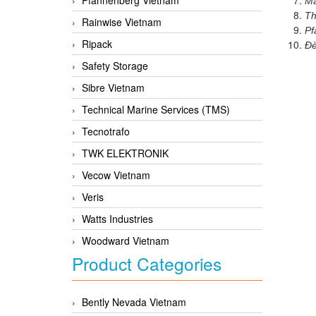
Má
Th
Rainwise Vietnam
Pf
Ripack
Đè
Safety Storage
Sibre Vietnam
Technical Marine Services (TMS)
Tecnotrafo
TWK ELEKTRONIK
Vecow Vietnam
Veris
Watts Industries
Woodward Vietnam
Product Categories
Bently Nevada Vietnam