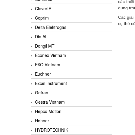
các thiế
CleverIR
dụng tro
Coprim
Các giải
cụ thể c
Delta Elektrogas
Din.Al
Dongil MT
Econex Vietnam
EKO Vietnam
Euchner
Excel Instrument
Gefran
Gestra Vietnam
Hepco Motion
Hohner
HYDROTECHNIK