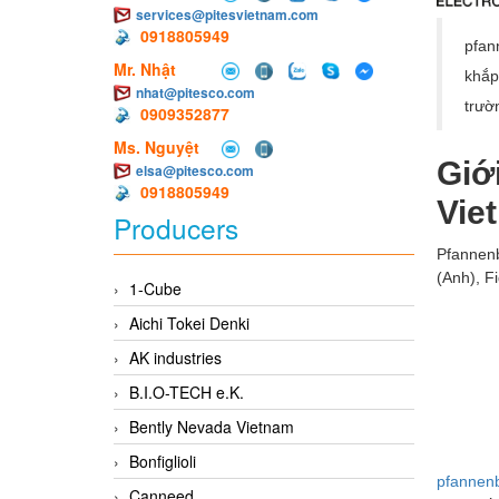
services@pitesvietnam.com
0918805949
pfan
Mr. Nhật
khắp
nhat@pitesco.com
trườ
0909352877
Ms. Nguyệt
Giớ
elsa@pitesco.com
0918805949
Vie
Producers
Pfannenb
(Anh), F
1-Cube
Aichi Tokei Denki
AK industries
B.I.O-TECH e.K.
Bently Nevada Vietnam
Bonfiglioli
pfannen
Canneed