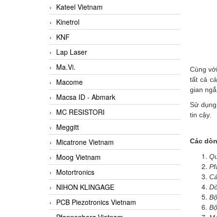
Kateel Vietnam
Kinetrol
KNF
Lap Laser
Ma.Vi.
Cùng với
tất cả c
Macome
gian ngắ
Macsa ID - Abmark
Sử dụng 
MC RESISTORI
tin cậy.
Meggitt
Micatrone Vietnam
Các dòn
Moog Vietnam
Qu
Pf
Motortronics
Cá
NIHON KLINGAGE
Dò
Bộ
PCB Piezotronics Vietnam
Bộ
Pfannenberg Vietnam