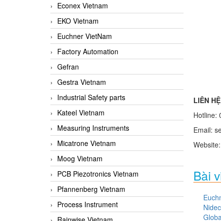
Econex Vietnam
EKO Vietnam
Euchner VietNam
Factory Automation
Gefran
Gestra Vietnam
Industrial Safety parts
LIÊN H
Kateel Vietnam
Hotline:
Measuring Instruments
Email:
s
Micatrone Vietnam
Website
Moog Vietnam
Bài v
PCB Piezotronics Vietnam
Pfannenberg Vietnam
Euch
Process Instrument
Nidec
Globa
Rainwise Vietnam