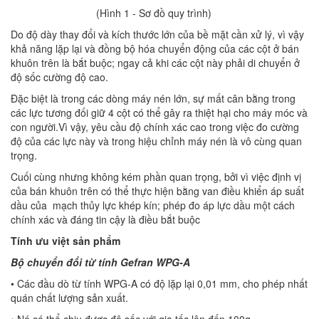
(Hình 1 - Sơ đồ quy trình)
Do độ dày thay đổi và kích thước lớn của bề mặt cần xử lý, vì vậy
khả năng lặp lại và đồng bộ hóa chuyển động của các cột ở bán
khuôn trên là bắt buộc; ngay cả khi các cột này phải di chuyển ở
độ sốc cường độ cao.
Đặc biệt là trong các dòng máy nén lớn, sự mất cân bằng trong
các lực tương đối giữ 4 cột có thể gây ra thiệt hại cho máy móc và
con người.Vì vậy, yêu cầu độ chính xác cao trong việc đo cường
độ của các lực này và trong hiệu chỉnh máy nén là vô cùng quan
trọng.
Cuối cùng nhưng không kém phần quan trọng, bởi vì việc định vị
của bán khuôn trên có thể thực hiện bằng van điều khiển áp suất
dầu của mạch thủy lực khép kín; phép đo áp lực dầu một cách
chính xác và đáng tin cậy là điều bắt buộc
Tính ưu việt sản phẩm
Bộ chuyển đổi từ tính
Gefran
WPG-A
• Các đầu dò từ tính WPG-A có độ lặp lại 0,01 mm, cho phép nhất
quán chất lượng sản xuất.
• Nó có thể chịu được độ sốc với gia tốc lên đến 100g.