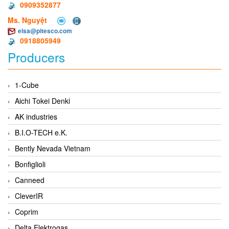
0909352877
Ms. Nguyệt
elsa@pitesco.com
0918805949
Producers
1-Cube
Aichi Tokei Denki
AK industries
B.I.O-TECH e.K.
Bently Nevada Vietnam
Bonfiglioli
Canneed
CleverIR
Coprim
Delta Elektrogas