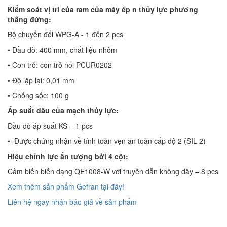
Kiểm soát vị trí của ram của máy ép n thủy lực phương
thẳng đứng:
Bộ chuyển đổi WPG-A - 1 đến 2 pcs
• Đầu dò: 400 mm, chất liệu nhôm
• Con trỏ: con trỏ nổi PCUR0202
• Độ lặp lại: 0,01 mm
• Chống sốc: 100 g
Áp suất dầu của mạch thủy lực:
Đầu dò áp suất KS – 1 pcs
• Được chứng nhận về tính toàn vẹn an toàn cấp độ 2 (SIL 2)
Hiệu chỉnh lực ấn tượng bởi 4 cột:
Cảm biến biến dạng QE1008-W với truyền dẫn không dây – 8 pcs
Xem thêm sản phẩm Gefran tại đây!
Liên hệ ngay nhận báo giá về sản phẩm